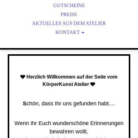
BABYBAUCHABFORMUNGEN
GUTSCHEINE
3D HÄNDCHEN & FÜSSCHEN
PREISE
AKTUELLES AUS DEM ATELIER
KÖRPERABFORMUNGEN
3D PFOTEN & 3D NASEN
KONTAKT
IMPRESSUM & DSGVO
DAS ATELIER
COOKIE-RICHTLINIE
AGB
🩶 Herzlich Willkommen
auf der Seite vom
KörperKunst Atelier 🩶
S
chön, dass Ihr uns gefunden habt....
Wenn Ihr Euch wunderschöne Erinnerungen
bewahren wollt,