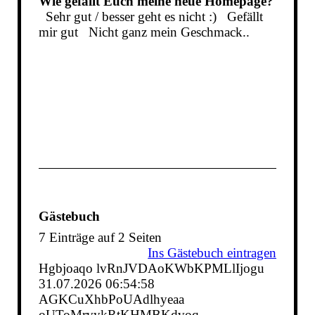
Wie gefällt Euch meine neue Homepage?
Sehr gut / besser geht es nicht :)
Gefällt
mir gut
Nicht ganz mein Geschmack..
Gästebuch
7 Einträge auf 2 Seiten
Ins Gästebuch eintragen
Hgbjoaqo lvRnJVDAoKWbKPMLlIjogu
31.07.2026
06:54:58
AGKCuXhbPoUAdlhyeaa
oUToMrvykRtKHMBKdvoq