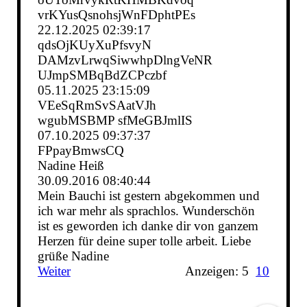
vrKYusQsnohsjWnFDphtPEs
22.12.2025
02:39:17
qdsOjKUyXuPfsvyN
DAMzvLrwqSiwwhpDlngVeNR
UJmpSMBqBdZCPczbf
05.11.2025
23:15:09
VEeSqRmSvSAatVJh
wgubMSBMP sfMeGBJmlIS
07.10.2025
09:37:37
FPpayBmwsCQ
Nadine Heiß
30.09.2016
08:40:44
Mein Bauchi ist gestern abgekommen und
ich war mehr als sprachlos. Wunderschön
ist es geworden ich danke dir von ganzem
Herzen für deine super tolle arbeit. Liebe
grüße Nadine
Weiter
Anzeigen: 5
10