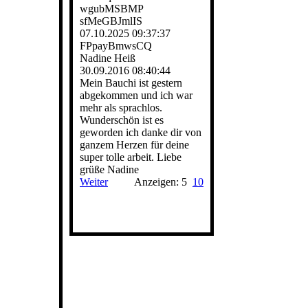
wgubMSBMP
sfMeGBJmlIS
07.10.2025
09:37:37
FPpayBmwsCQ
Nadine Heiß
30.09.2016
08:40:44
Mein Bauchi ist gestern
abgekommen und ich war
mehr als sprachlos.
Wunderschön ist es
geworden ich danke dir von
ganzem Herzen für deine
super tolle arbeit. Liebe
grüße Nadine
Weiter
Anzeigen: 5
10