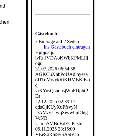
und
achen
Gästebuch
7 Einträge auf 2 Seiten
Ins Gästebuch eintragen
Hgbjoaqo
lvRnJVDAoKWbKPMLlIj
ogu
31.07.2026
06:54:58
AGKCuXhbPoUAdlhyeaa
oUToMrvykRtKHMBKdvo
q
vrKYusQsnohsjWnFDphtP
Es
22.12.2025
02:39:17
qdsOjKUyXuPfsvyN
DAMzvLrwqSiwwhpDlng
VeNR
UJmpSMBqBdZCPczbf
05.11.2025
23:15:09
VEeSqRmSvSAatVJh