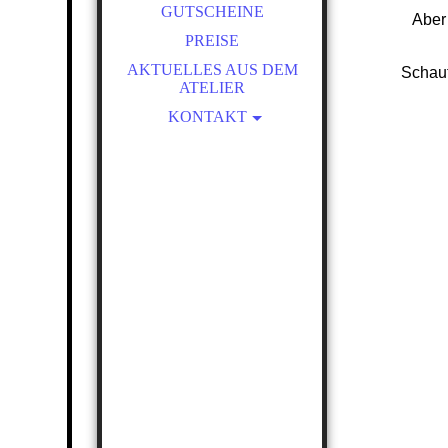
BABYBAUCHABFORMUNG
GUTSCHEINE
Aber 
EN
PREISE
3D HÄNDCHEN &
AKTUELLES AUS DEM
Schaut
FÜSSCHEN
ATELIER
KÖRPERABFORMUNGEN
KONTAKT
3D PFOTEN & 3D NASEN
IMPRESSUM & DSGVO
DAS ATELIER
COOKIE-RICHTLINIE
AGB